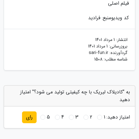
فیلم اصلی
کد ویدیو
منبع: فرادید
انتشار:
1 مرداد 1401
بروزرسانی:
1 مرداد 1401
گردآورنده:
sari-fun.ir
شناسه مطلب: 1508
به "کادیلاک لیریک با چه کیفیتی تولید می شود؟" امتیاز
دهید
امتیاز دهید:
1
2
3
4
5
رای