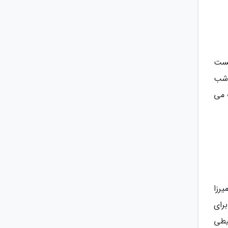
یست
 شب
 می
رزا
رای
یطی