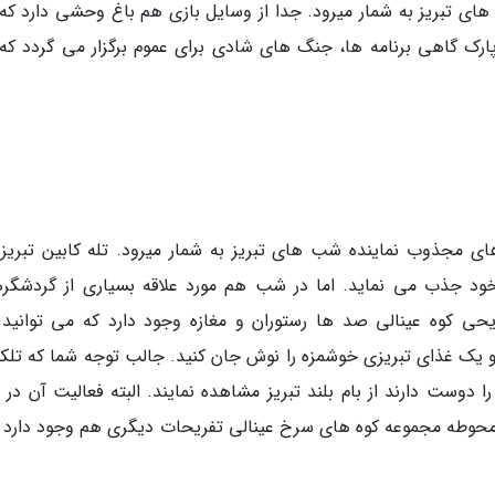
ای تبریز به شمار میرود. جدا از وسایل بازی هم باغ وحشی دارد که
پارک گاهی برنامه ها، جنگ های شادی برای عموم برگزار می گردد که
ای مجذوب نماینده شب های تبریز به شمار میرود. تله کابین تبریز 
ود جذب می نماید. اما در شب هم مورد علاقه بسیاری از گردشگره
حی کوه عینالی صد ها رستوران و مغازه وجود دارد که می توانید
 یک غذای تبریزی خوشمزه را نوش جان کنید. جالب توجه شما که تلکا
وست دارند از بام بلند تبریز مشاهده نمایند. البته فعالیت آن در
شتر است و تا ساعت 20 است. در محوطه مجموعه کوه های سرخ عینالی تفریحات دیگری هم وجود دارد