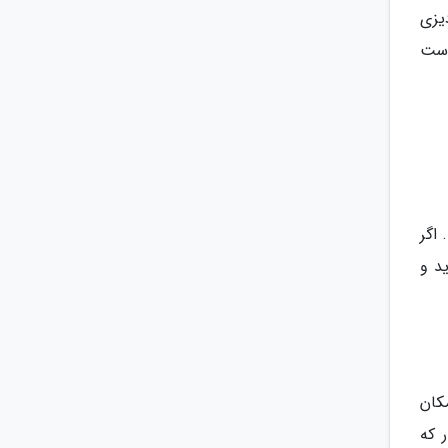
یزی
است
اگر
د و
کان
 که