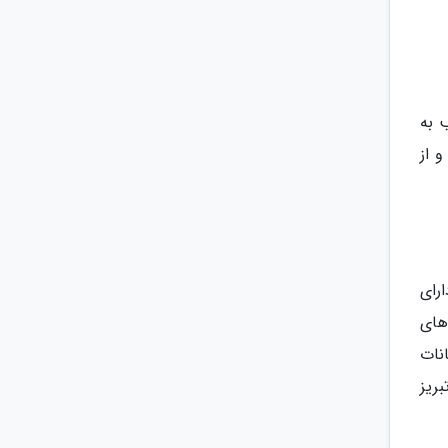
 به
 از
رای
های
نات
ریز