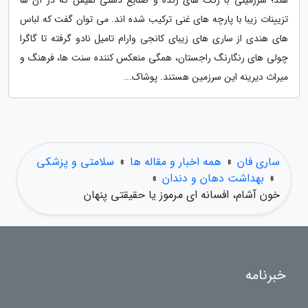
هند؛ سرزمینی با رنگ های زنده و صنایع دستی نفیس که در آن ها
تزیینات زیبا با پارچه های غنی ترکیب شده اند. می توان گفت که لباس
های هندی از ساری های زیبای کانجی وارام تامیل نادو گرفته تا گاگرا
چولی های رنگارنگ راجستان، همگی منعکس کننده سنت ها، فرهنگ و
میراث دیرینه این سرزمین هستند. پوشاک...
ساری فان
»
همه اخبار و مقاله ها
»
سلامتی و پزشکی
»
بهداشت دهان و دندان
»
خون آشام، افسانه ای مرموز یا حقیقتی پنهان
خبرنامه