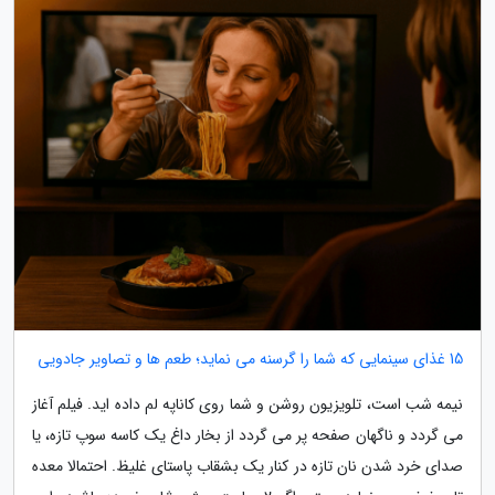
15 غذای سینمایی که شما را گرسنه می نماید؛ طعم ها و تصاویر جادویی
نیمه شب است، تلویزیون روشن و شما روی کاناپه لم داده اید. فیلم آغاز
می گردد و ناگهان صفحه پر می گردد از بخار داغ یک کاسه سوپ تازه، یا
صدای خرد شدن نان تازه در کنار یک بشقاب پاستای غلیظ. احتمالا معده