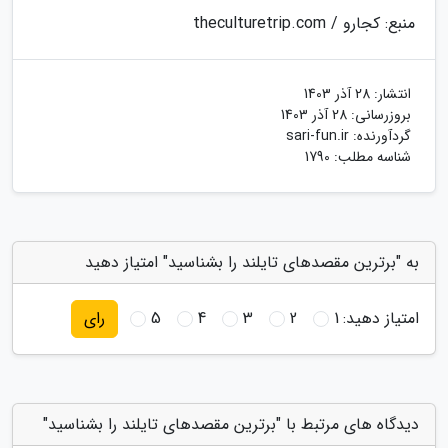
منبع: کجارو / theculturetrip.com
انتشار:
28 آذر 1403
بروزرسانی:
28 آذر 1403
گردآورنده:
sari-fun.ir
شناسه مطلب: 1790
به "برترین مقصدهای تایلند را بشناسید" امتیاز دهید
امتیاز دهید:
1
2
3
4
5
رای
دیدگاه های مرتبط با "برترین مقصدهای تایلند را بشناسید"