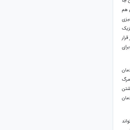
ن جا
 هم
یزی
زیک
قرار
رای
مان
مرگ
اشتن
مان
اند