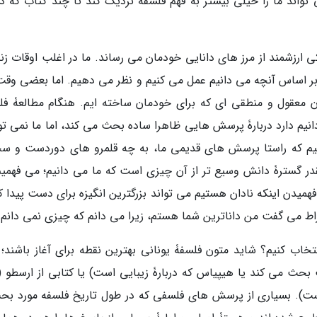
اند ما را خیلی بیشتر به فهم فلسفه نزدیک کند تا چند کتاب که درب
 ارزشمند از مرز های دانایی خودمان می رساند. ما در اغلب اوقات زن
. بر اساس آنچه می دانیم عمل می کنیم و نظر می دهیم. اما بعضی وقت
ن معقول و منطقی ای که برای خودمان ساخته ایم. هنگام مطالعۀ فل
م دارد دربارۀ پرسش هایی ظاهرا ساده بحث می کند، اما ما نمی توا
 کنیم که راستا پرسش های قدیمی ما، به چه قلمرو های دوردست و س
ر گسترۀ دانش وسیع تر از آن چیزی است که ما می دانیم؛ می فهمیم
همیدن اینکه نادان هستیم می تواند بزرگترین انگیزه برای دست پیدا ک
ط می گفت من داناترین شما هستم، زیرا می دانم که چیزی نمی دانم.
خاب کنیم؟ شاید متون فلسفۀ یونانی بهترین نقطه برای آغاز باشند؛ م
ت بحث می کند یا هیپیاس که دربارۀ زیبایی است) یا کتابی از ارسطو (
). بسیاری از پرسش های فلسفی که در طول تاریخ فلسفه مورد بح