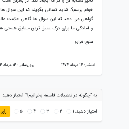
تاثیر مشابه آن را در ما ایجاد کند. در بحران اس
خوام برسم؟. شاید کسانی بگویند که این سوال ها
گواهی می دهد که این سوال ها گاهی علامت عالی 
و آمادگی ما برای درک عمیق ترین حقایق هستی ه
منبع: فرارو
انتشار:
14 مرداد 1404
بروزرسانی:
14 مرداد 1404
به "چگونه در تعطیلات فلسفه بخوانیم؟" امتیاز دهید
امتیاز دهید:
1
2
3
4
5
رای