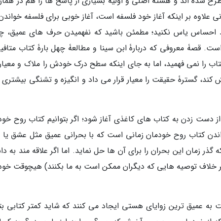
ی مطرح شده اند و هستۀ اصلی و اولیۀ بسیاری از پاسخ ها را هم در هما
ی علاوه بر اینکه آغاز خود فلسفه است، آغاز خوبی برای فلسفه خواندن
دید احساس یاس نکنید؛ مطمئن باشید که نفهمیدن حرف های عمیق، چ
. قصۀ معروفی که دربارۀ ابن سینا و مطالعۀ چهل بارۀ کتاب متافی
تاب را نمی فهمید، اما به جای اینکه سطح درک خودش را ملاک و معیار 
کند، گسترۀ حقیقت را معیار قرار می داد و انگیزه و تشنگی بیشتری ب
 از دست زدن به کتاب های کاغذی آغاز شود؛ اگر بتوانیم کتاب روح خود
خواندن کتاب روح خودمان زمانی است که با بحرانی عمیق مثل عشق یا 
 گذر زمان این بحران را برای آن ها حل نماید. اما اگر علاقه مند به د
بر خلاف توصیه هایی که دیگران ممکن است به ما بکنند) هیچوقت خود
ه عمیق ترین زوایای هستی ایجاد می کنند که شاید کمتر کتابی بتو