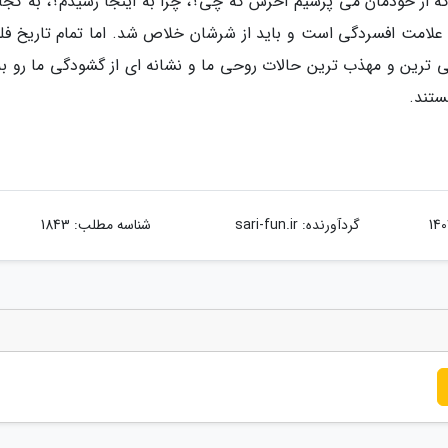
ت که از خودمان می پرسیم آخرش که چی؟، چرا به اینجا رسیدم؟، به کجا
 علامت افسردگی است و باید از شرشان خلاص شد. اما تمام تاریخ فل
ترین و مهذب ترین حالات روحی ما و نشانه ای از گشودگی ما رو به 
ستند.
گردآورنده:
sari-fun.ir
شناسه مطلب: 1843