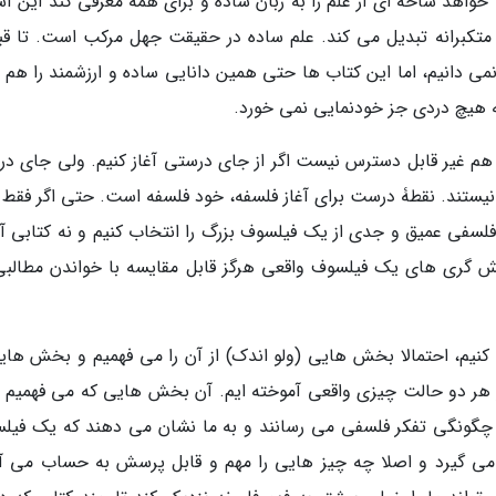
هد شاخه ای از علم را به زبان ساده و برای همه معرفی کند این آ
نی متکبرانه تبدیل می کند. علم ساده در حقیقت جهل مرکب است. تا قبل
نمی دانیم، اما این کتاب ها حتی همین دانایی ساده و ارزشمند را هم ا
ه هیچ دردی جز خودنمایی نمی خورد.
ا هم غیر قابل دسترس نیست اگر از جای درستی آغاز کنیم. ولی جای د
ستند. نقطۀ درست برای آغاز فلسفه، خود فلسفه است. حتی اگر فقط 
لسفی عمیق و جدی از یک فیلسوف بزرگ را انتخاب کنیم و نه کتابی آ
سش گری های یک فیلسوف واقعی هرگز قابل مقایسه با خواندن مطالبی
کنیم، احتمالا بخش هایی (ولو اندک) از آن را می فهمیم و بخش هایی
در هر دو حالت چیزی واقعی آموخته ایم. آن بخش هایی که می فهمیم ما
و چگونگی تفکر فلسفی می رسانند و به ما نشان می دهند که یک فیل
 می گیرد و اصلا چه چیز هایی را مهم و قابل پرسش به حساب می آو