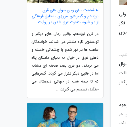
10 شباهت میان رمان خوان های قرن
ولی
نوزدهم و گیمرهای امروزی ، تحلیل فرهنگی
از دو شیوه متفاوت غرق شدن در روایت
فکر
رای
در قرن نوزدهم، وقتی رمان های دیکنز و
تولستوی تازه منتشر می شدند، خوانندگان
ساعت ها در نور شمع با چشمانی خسته و
اب،
ذهنی غرق در خیال به دنیای داستان پناه
وال
می بردند. دو قرن بعد، صحنه ای مشابه
افت
اما در قالبی دیگر تکرار می گردد: گیمرهایی
که تا نیمه شب در جهانی دیجیتال می
نار
جنگند، تصمیم می گیرند،...
جود
 در
ند،