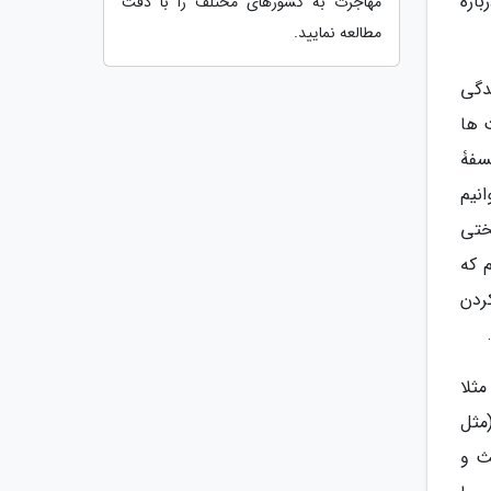
ارۀ
مهاجرت به کشورهای مختلف را با دقت
مطالعه نمایید.
دگی
 ها
سفۀ
نیم
ختی
 که
ردن
ثلا
مثل
ث و