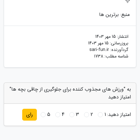
منبع: برترین ها
انتشار:
15 مهر 1403
بروزرسانی:
15 مهر 1403
گردآورنده:
sari-fun.ir
شناسه مطلب: 1738
به "ورزش های مجذوب کننده برای جلوگیری از چاقی بچه ها"
امتیاز دهید
امتیاز دهید:
1
2
3
4
5
رای