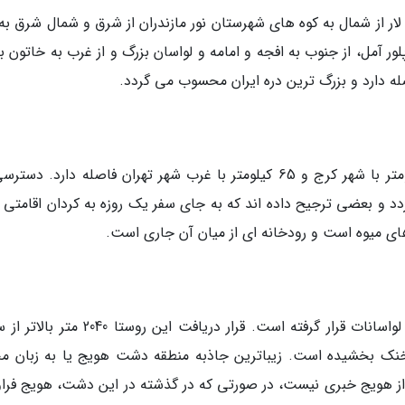
ر از شمال به کوه های شهرستان نور مازندران از شرق و شمال شرق به 
ور آمل، از جنوب به افجه و امامه و لواسان بزرگ و از غرب به خاتون با
کردان در شهرستان ساوجبلاغ واقع شده و 25 کیلومتر با شهر کرج و 65 کیلومتر با غرب شهر تهران فاصله دارد. 
ردد و بعضی ترجیح داده اند که به جای سفر یک روزه به کردان اقامتی 
 های میوه است و رودخانه ای از میان آن جاری است.
افجه در 30 کیلومتری شمال شرق شهر تهران و در لواسانات قرار گرفته است. قرار دریافت این رو
خنک بخشیده است. زیباترین جاذبه منطقه دشت هویج یا به زبان م
 از هویج خبری نیست، در صورتی که در گذشته در این دشت، هویج فراو