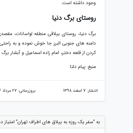
وجود داشته است.
روستای برگ دنیا
برگ دنیا، روستای ییلاقی منطقه لواسانات، مقصدی
دامنه های جنوبی البرز جا خوش نموده و به راحتی
کردن از قلعه دختر، امام زاده اسماعیل و آبشار برگ 
منبع: پیام دلتا
انتشار:
7 اسفند 1398
بروزرسانی:
27 مرداد 1404
به "سفر یک روزه به ییلاق های اطراف تهران" امتیاز د