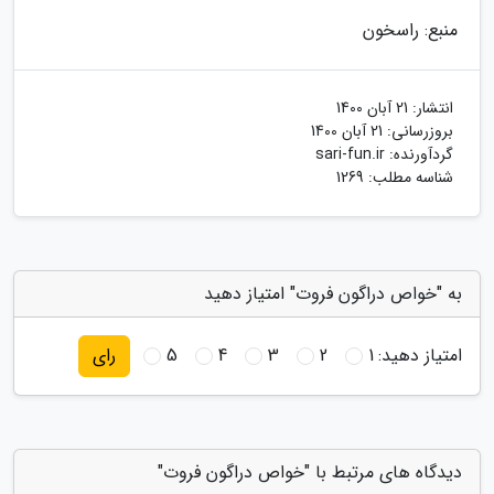
منبع: راسخون
انتشار:
21 آبان 1400
بروزرسانی:
21 آبان 1400
گردآورنده:
sari-fun.ir
شناسه مطلب: 1269
به "خواص دراگون فروت" امتیاز دهید
امتیاز دهید:
1
2
3
4
5
رای
دیدگاه های مرتبط با "خواص دراگون فروت"