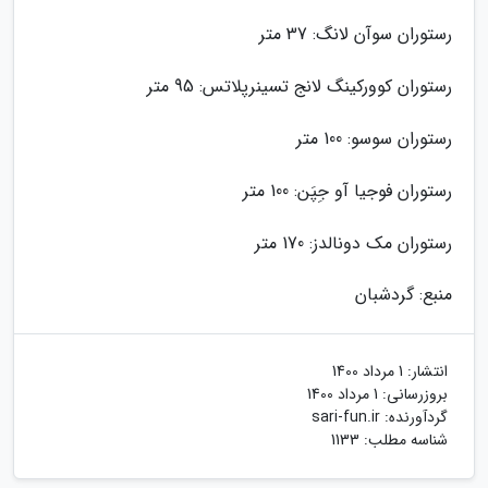
رستوران سوآن لانگ: 37 متر
رستوران کوورکینگ لانج تسینرپلاتس: 95 متر
رستوران سوسو: 100 متر
رستوران فوجیا آو جِپَن: 100 متر
رستوران مک دونالدز: 170 متر
منبع: گردشبان
انتشار:
1 مرداد 1400
بروزرسانی:
1 مرداد 1400
گردآورنده:
sari-fun.ir
شناسه مطلب: 1133