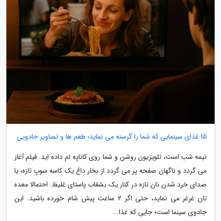
15 غذای سینمایی که شما را گرسنه می نماید؛ طعم ها و تصاویر جادویی
نیمه شب است، تلویزیون روشن و شما روی کاناپه لم داده اید. فیلم آغاز
می گردد و ناگهان صفحه پر می گردد از بخار داغ یک کاسه سوپ تازه، یا
صدای خرد شدن نان تازه در کنار یک بشقاب پاستای غلیظ. احتمالا معده
تان غرغر می نماید، حتی اگر 2 ساعت پیش شام خورده باشید. این
جادوی سینما است؛ جایی که غذا...