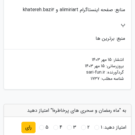
منابع: صفحه اینستاگرام alimiriart و khatereh.bazi2
پ
منبع: برترین ها
انتشار:
15 مهر 1403
بروزرسانی:
15 مهر 1403
گردآورنده:
sari-fun.ir
شناسه مطلب: 1737
به "ماه رمضان و سحری های پرخاطره!" امتیاز دهید
امتیاز دهید:
1
2
3
4
5
رای