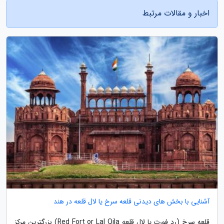
اخبار و مقالات مرتبط
آشنایی با بخش های دیدنی قلعه سرخ یا لال قلعه در هند
قلعه سرخ (رد فورت یا لال قلعه Red Fort or Lal Qila) بزرگترین مرکز