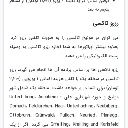
گرفتن شاتل: کرایه ثابت 6 یورو (21,000 تومان) از مسافر
پنجم به بعد
رزرو تاکسی
می توان در مونیخ تاکسی را به صورت تلفنی رزرو کرد.
بعلاوه بیشتر اپراتورها به شما اجازه رزرو تاکسی به وسیله
پست الکترونیکی را می دهند.
رزرو تاکسی ها بر اساس برنامه آن ها انجام می گیرد، رزرو
تاکسی در منطقه یک با تلفن هزینه اضافی 1 یورویی (3,400
تومان) برای شما در بر خواهد داشت. منطقه یک شامل شهر
مونیخ و حوزه شهرداری های Unterf hring، Aschheim -
Dornach، Feldkirchen، Haar، Unterhaching، Neubiberg،
Ottobrunn، Grünwald، Pullach، Neuried، Planegg،
Grfelfing، Krailling und Karlsfeld می گردد. اگر از یک