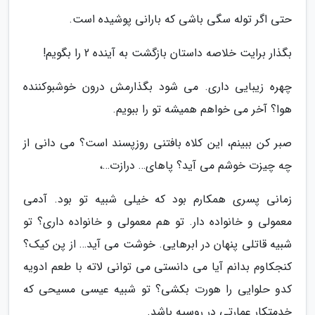
حتی اگر توله سگی باشی که بارانی پوشیده است.
بگذار برایت خلاصه داستان بازگشت به آینده 2 را بگویم!
چهره زیبایی داری. می شود بگذارمش درون خوشبوکننده
هوا؟ آخر می خواهم همیشه تو را ببویم.
صبر کن ببینم، این کلاه بافتنی روزپسند است؟ می دانی از
چه چیزت خوشم می آید؟ پاهای… درازت…،
زمانی پسری همکارم بود که خیلی شبیه تو بود. آدمی
معمولی و خانواده دار. تو هم معمولی و خانواده داری؟ تو
شبیه قاتلی پنهان در ابرهایی. خوشت می آید… از پن کیک؟
کنجکاوم بدانم آیا می دانستی می توانی لاته با طعم ادویه
کدو حلوایی را هورت بکشی؟ تو شبیه عیسی مسیحی که
خدمتکار عمارتی در روسیه باشد.