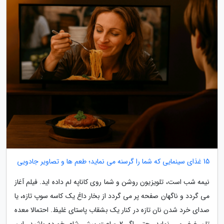
15 غذای سینمایی که شما را گرسنه می نماید؛ طعم ها و تصاویر جادویی
نیمه شب است، تلویزیون روشن و شما روی کاناپه لم داده اید. فیلم آغاز
می گردد و ناگهان صفحه پر می گردد از بخار داغ یک کاسه سوپ تازه، یا
صدای خرد شدن نان تازه در کنار یک بشقاب پاستای غلیظ. احتمالا معده
تان غرغر می نماید، حتی اگر 2 ساعت پیش شام خورده باشید. این