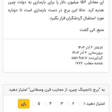
ای معادل 156 میلیون دلار را برای بازسازی به دولت چین
هدیه کرد. حالا این برج در دست بازسازی است تا دوباره
مورد استقبال گردشگران قرار بگیرد.
منبع: الی گشت
انتشار:
6 آذر 1403
بروزرسانی:
6 آذر 1403
گردآورنده:
sari-fun.ir
شناسه مطلب: 1777
به "برج نانجینگ چین، از عجایب قرن وسطایی" امتیاز دهید
امتیاز دهید:
1
2
3
4
5
رای